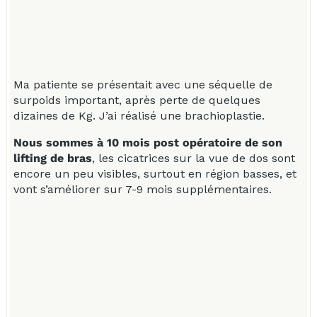
Ma patiente se présentait avec une séquelle de
M
surpoids important, après perte de quelques
s
dizaines de Kg. J’ai réalisé une brachioplastie.
d
Nous sommes à 10 mois post opératoire de son
N
lifting de bras
, les cicatrices sur la vue de dos sont
l
encore un peu visibles, surtout en région basses, et
e
vont s’améliorer sur 7-9 mois supplémentaires.
v