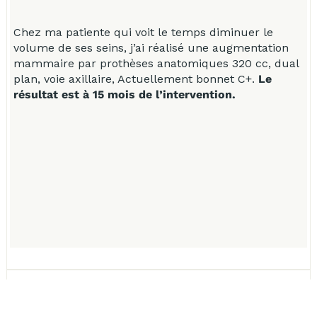
Chez ma patiente qui voit le temps diminuer le
C
volume de ses seins, j’ai réalisé une augmentation
v
mammaire par prothèses anatomiques 320 cc, dual
m
plan, voie axillaire, Actuellement bonnet C+.
Le
p
résultat est à 15 mois de l’intervention.
r
EXEMPLE CAS PATIENT 4 SUR 9