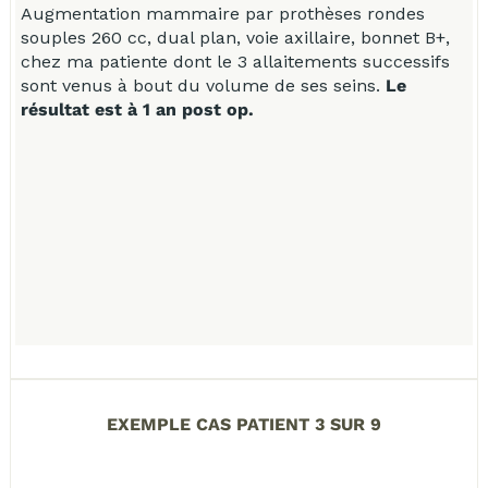
Augmentation mammaire par prothèses rondes
A
souples 260 cc, dual plan, voie axillaire, bonnet B+,
s
chez ma patiente dont le 3 allaitements successifs
c
sont venus à bout du volume de ses seins.
Le
s
résultat est à 1 an post op.
r
EXEMPLE CAS PATIENT 3 SUR 9