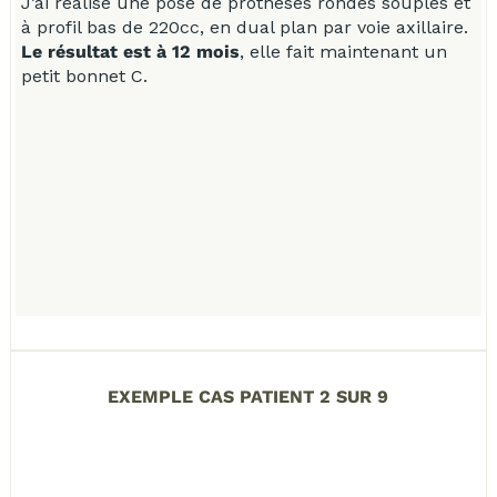
J’ai réalisé une pose de prothèses rondes souples et
J
à profil bas de 220cc, en dual plan par voie axillaire.
à
Le résultat est à 12 mois
, elle fait maintenant un
L
petit bonnet C.
p
EXEMPLE CAS PATIENT 2 SUR 9