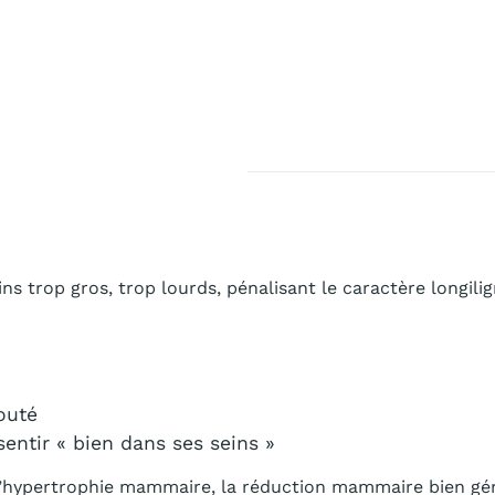
s trop gros, trop lourds, pénalisant le caractère longili
outé
entir « bien dans ses seins »
d’hypertrophie mammaire, la réduction mammaire bien gé