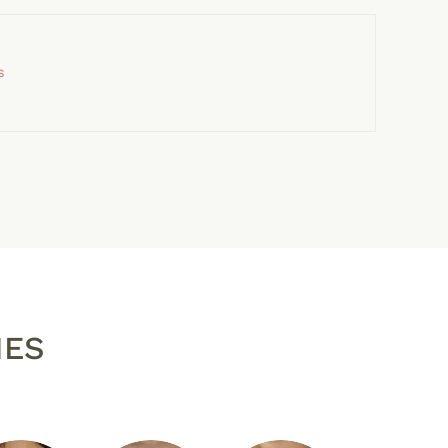
s
NES